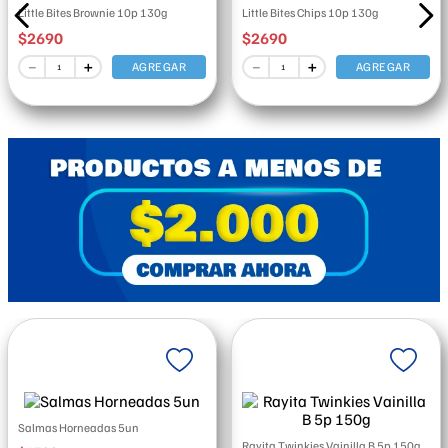
Little Bites Brownie 10p 130g
Little Bites Chips 10p 130g
$
2690
$
2690
－
＋
－
＋
AGREGAR
AGREGAR
Salmas Horneadas 5un
Rayita Twinkies Vainilla B 5p 150g