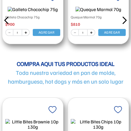
Galleta Chocochip 75g
Queque Marmol 70g
$
900
$
810
－
＋
－
＋
AGREGAR
AGREGAR
COMPRA AQUI TUS PRODUCTOS IDEAL
Toda nuestra variedad en pan de molde,
hamburguesa, hot dogs y más en un solo lugar