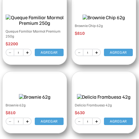
Brownie Chip 62g
Queque Familiar Marmol Premium
$
810
250g
$
2200
－
＋
－
＋
AGREGAR
AGREGAR
Brownie 62g
Delicia Frambuesa 42g
$
810
$
630
－
＋
－
＋
AGREGAR
AGREGAR