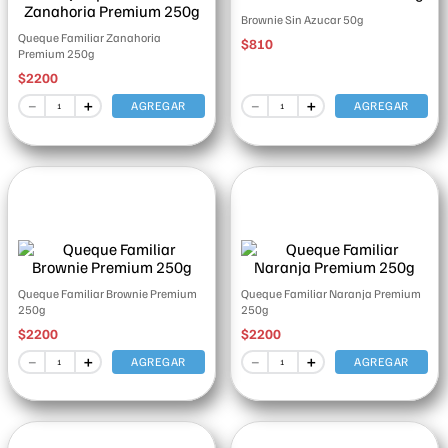
Brownie Sin Azucar 50g
Queque Familiar Zanahoria
$
810
Premium 250g
$
2200
－
＋
－
＋
AGREGAR
AGREGAR
Queque Familiar Brownie Premium
Queque Familiar Naranja Premium
250g
250g
$
2200
$
2200
－
＋
－
＋
AGREGAR
AGREGAR