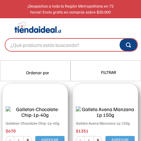
¡Despachos a toda la Región Metropolitana en 72
horas! Envío gratis en compras sobre $30.000
¿Qué producto estás buscando?
FILTRAR
Galleton-Chocolate-Chip-1p-40g
Galleta Avena Manzana 1p 150g
$
670
$
1351
－
＋
－
＋
AGREGAR
AGREGAR