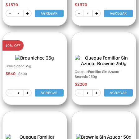
$
1570
$
1570
－
＋
－
＋
AGREGAR
AGREGAR
10%
OFF
Braunichoc 35g
Queque Familiar Sin Azucar
$
540
$
600
Brownie 250g
$
2200
－
＋
－
＋
AGREGAR
AGREGAR