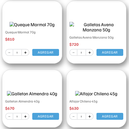
Queque Marmol 70g
Galletas Avena Manzana 50g
$
810
$
720
－
＋
－
＋
AGREGAR
AGREGAR
Galleton Almendra 40g
Alfajor Chileno 45g
$
670
$
630
－
＋
－
＋
AGREGAR
AGREGAR