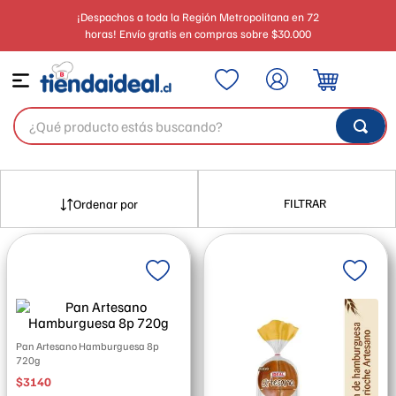
¡Despachos a toda la Región Metropolitana en 72
horas! Envío gratis en compras sobre $30.000
¿Qué producto estás buscando?
FILTRAR
Pan Artesano Hamburguesa 8p
720g
$
3140