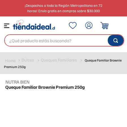
¡Despachos a toda la Región Metropolitana en 72
horas! Envío gratis en compras sobre $30.000
¿Qué producto estás buscando?
Dulces
Queques Familiares
Queque Familiar Brownie
Premium 250g
NUTRA BIEN
Queque Familiar Brownie Premium 250g