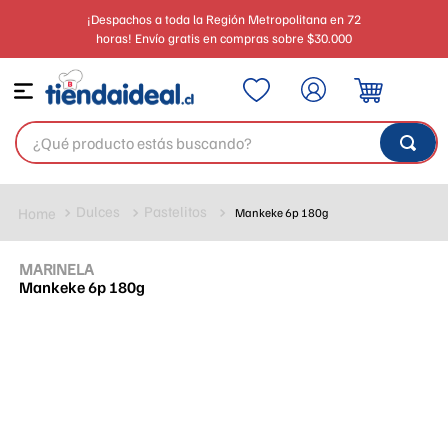
¡Despachos a toda la Región Metropolitana en 72
horas! Envío gratis en compras sobre $30.000
¿Qué producto estás buscando?
Dulces
Pastelitos
Mankeke 6p 180g
MARINELA
Mankeke 6p 180g