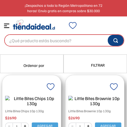
¡Despachos a toda la Región Metropolitana en 72
horas! Envío gratis en compras sobre $30.000
¿Qué producto estás buscando?
FILTRAR
Little Bites Chips 10p 130g
Little Bites Brownie 10p 130g
$
2690
$
2690
－
＋
－
＋
AGREGAR
AGREGAR