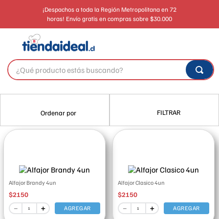
¡Despachos a toda la Región Metropolitana en 72
horas! Envío gratis en compras sobre $30.000
¿Qué producto estás buscando?
FILTRAR
Alfajor Brandy 4un
Alfajor Clasico 4un
$
2150
$
2150
－
＋
－
＋
AGREGAR
AGREGAR