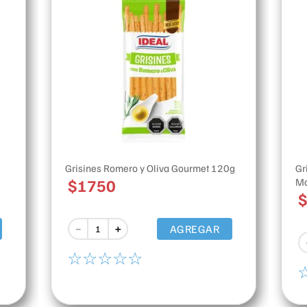
Grisines Romero y Oliva Gourmet 120g
Gr
$
1750
Ma
AGREGAR
－
＋
☆
☆
☆
☆
☆