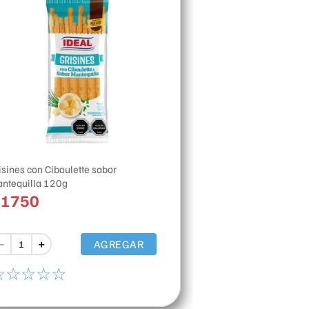
isines con Ciboulette sabor
ntequilla 120g
$
1750
AGREGAR
－
＋
☆
☆
☆
☆
☆