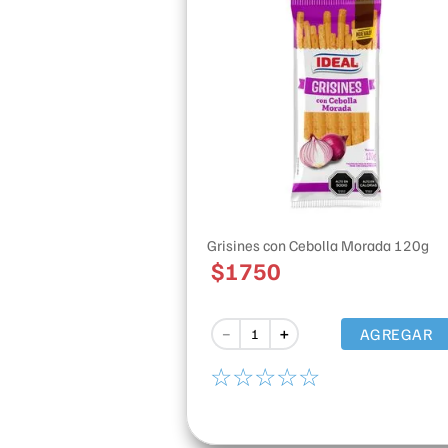
Grisines con Cebolla Morada 120g
$
1750
AGREGAR
－
＋
☆
☆
☆
☆
☆