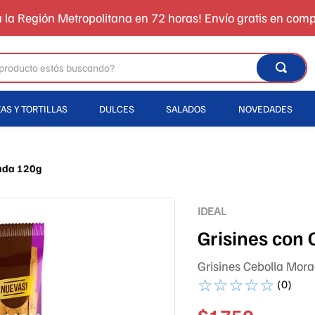
 la Región Metropolitana en 72 horas! Envío gratis en com
oducto estás buscando?
AS Y TORTILLAS
DULCES
SALADOS
NOVEDADES
rada 120g
IDEAL
Grisines con
Grisines Cebolla Mor
☆
☆
☆
☆
☆
(
0
)