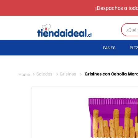
¡Despachos a toda
¿Qué pr
PANES
PIZZ
Salados
Grisines
Grisines con Cebolla Mo