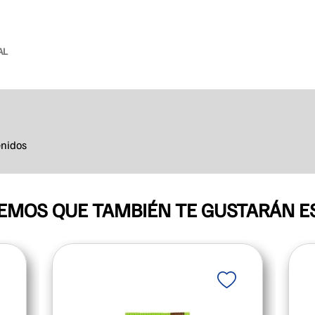
AL
nidos