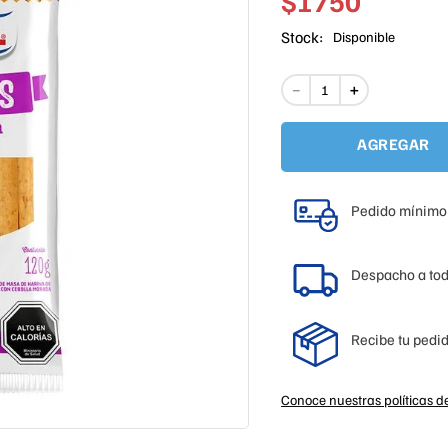
$
1750
Stock:
Disponible
－
＋
AGREGAR
Pedido mínimo
Despacho a to
Recibe tu pedid
Conoce nuestras políticas d