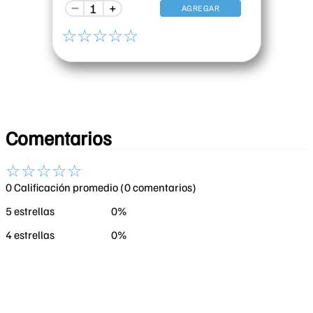
－
＋
AGREGAR
☆
☆
☆
☆
☆
Comentarios
☆
☆
☆
☆
☆
0 Calificación promedio
(0 comentarios)
5 estrellas
0%
4 estrellas
0%
3 estrellas
0%
2 estrellas
0%
1 estrella
0%