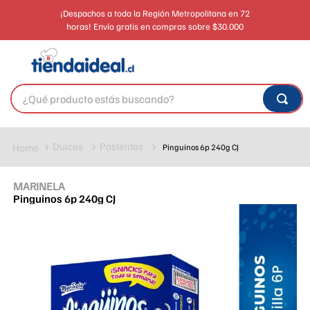
¡Despachos a toda la Región Metropolitana en 72
horas! Envío gratis en compras sobre $30.000
¿Qué producto estás buscando?
Dulces
Pastelitos
Pinguinos 6p 240g CJ
MARINELA
Pinguinos 6p 240g CJ